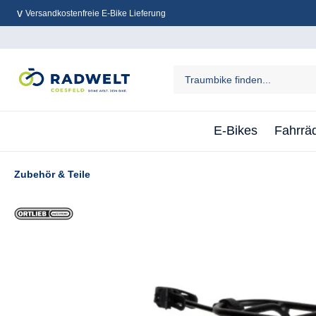
Versandkostenfreie E-Bike Lieferung
inhalt springen
E-Bikes
Fahrrä
Zubehör & Teile