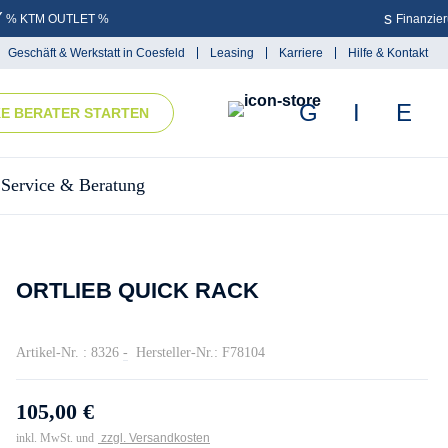
% KTM OUTLET %
Finanzie
Geschäft & Werkstatt in Coesfeld
Leasing
Karriere
Hilfe & Kontakt
KE BERATER STARTEN
Service & Beratung
ORTLIEB QUICK RACK
Artikel-Nr. : 8326
-
Hersteller-Nr.: F78104
105,00 €
inkl. MwSt. und
zzgl. Versandkosten