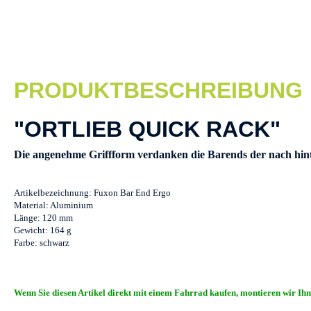
PRODUKTBESCHREIBUNG
"ORTLIEB QUICK RACK"
Die angenehme Griffform verdanken die Barends der nach hi
Artikelbezeichnung: Fuxon Bar End Ergo
Material: Aluminium
Länge: 120 mm
Gewicht: 164 g
Farbe: schwarz
Wenn Sie diesen Artikel direkt mit einem Fahrrad kaufen, montieren wir Ihne