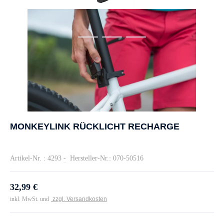
MONKEYLINK RÜCKLICHT RECHARGE
Artikel-Nr. : 4293
-
Hersteller-Nr.: 070-50516
32,99 €
inkl. MwSt. und
zzgl. Versandkosten