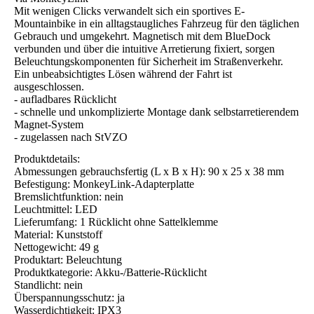
Mit wenigen Clicks verwandelt sich ein sportives E-
Mountainbike in ein alltagstaugliches Fahrzeug für den täglichen
Gebrauch und umgekehrt. Magnetisch mit dem BlueDock
verbunden und über die intuitive Arretierung fixiert, sorgen
Beleuchtungskomponenten für Sicherheit im Straßenverkehr.
Ein unbeabsichtigtes Lösen während der Fahrt ist
ausgeschlossen.
- aufladbares Rücklicht
- schnelle und unkomplizierte Montage dank selbstarretierendem
Magnet-System
- zugelassen nach StVZO
Produktdetails:
Abmessungen gebrauchsfertig (L x B x H): 90 x 25 x 38 mm
Befestigung: MonkeyLink-Adapterplatte
Bremslichtfunktion: nein
Leuchtmittel: LED
Lieferumfang: 1 Rücklicht ohne Sattelklemme
Material: Kunststoff
Nettogewicht: 49 g
Produktart: Beleuchtung
Produktkategorie: Akku-/Batterie-Rücklicht
Standlicht: nein
Überspannungsschutz: ja
Wasserdichtigkeit: IPX3