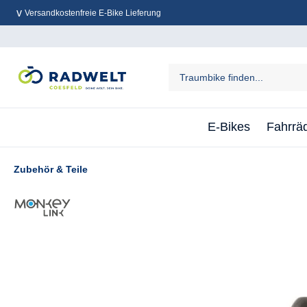
Versandkostenfreie E-Bike Lieferung
inhalt springen
E-Bikes
Fahrrä
Zubehör & Teile