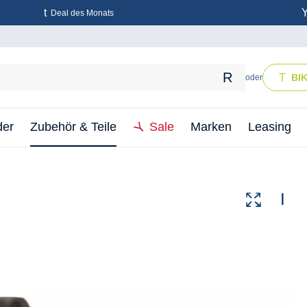
Deal des Monats
BI
oder
der
Zubehör & Teile
Sale
Marken
Leasing