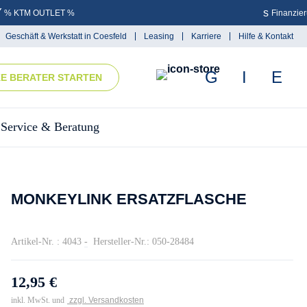
% KTM OUTLET %
Finanzie
Geschäft & Werkstatt in Coesfeld
Leasing
Karriere
Hilfe & Kontakt
KE BERATER STARTEN
Service & Beratung
MONKEYLINK ERSATZFLASCHE
Artikel-Nr. : 4043
-
Hersteller-Nr.: 050-28484
12,95 €
inkl. MwSt. und
zzgl. Versandkosten