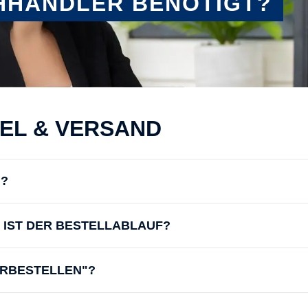
HHÄNDLER BENÖTIGT?
KEL & VERSAND
N?
IE IST DER BESTELLABLAUF?
ORBESTELLEN"?