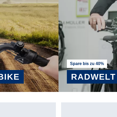
Spare bis zu 40%
BIKE
RADWELT
MEHR ERFAHREN