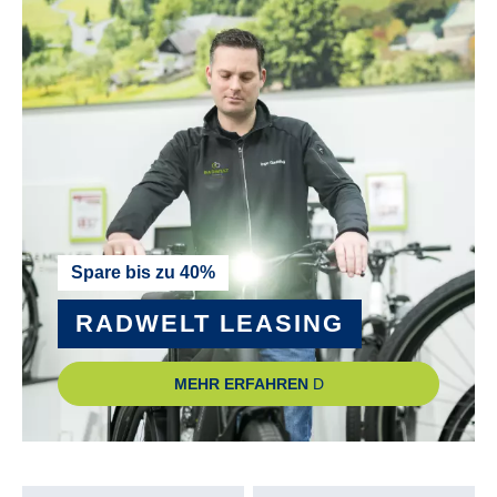
bis 25 km/h
NABE VORDERRAD :
SHIMANO Deore M5100 CL 32H 100-5QR
PEDALE :
Trekking-Pedal VP-616 anti-slip
RADGRÖSSE :
Spare bis zu 40%
29"
RADWELT LEASING
RAHMEN :
MEHR ERFAHREN
Aluminium
RAHMENGRÖSSE :