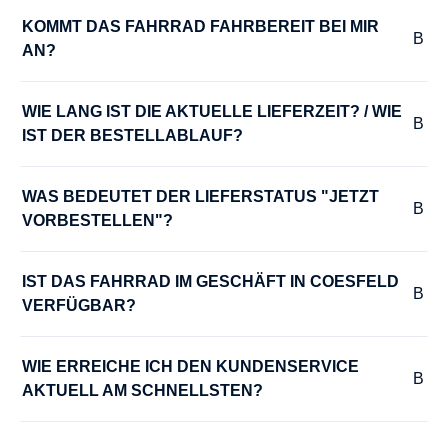
10
KOMMT DAS FAHRRAD FAHRBEREIT BEI MIR 
AN?
HERSTELLERFARBE :
dark sea (silver+grey)
WIE LANG IST DIE AKTUELLE LIEFERZEIT? / WIE 
IST DER BESTELLABLAUF?
HINTERRADNABE :
SHIMANO Deore M5100 CL 32H 135-5QR
WAS BEDEUTET DER LIEFERSTATUS "JETZT 
VORBESTELLEN"?
KURBELGARNITUR :
KTM E-COMP2 ISIS 170mm Q8
IST DAS FAHRRAD IM GESCHÄFT IN COESFELD 
VERFÜGBAR?
LADEGERÄT :
WIE ERREICHE ICH DEN KUNDENSERVICE 
Bosch Compact Charger 2A
AKTUELL AM SCHNELLSTEN?
LENKER :