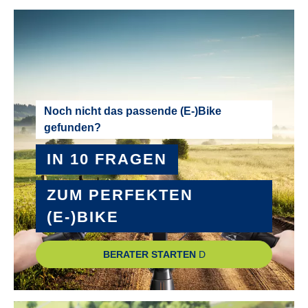
KTM Line rizer20
MODELLJAHR :
2026
MOTOR :
Noch nicht das passende (E-)Bike
gefunden?
Mittelmotor
IN 10 FRAGEN
MOTOR-LEISTUNG :
90 Nm
ZUM PERFEKTEN
(E-)BIKE
MOTOR-TYP :
Bosch Performance Line PX smart System
BERATER STARTEN
MOTOR-UNTERSTÜTZUNG :