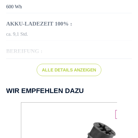
600 Wh
AKKU-LADEZEIT 100% :
ca. 9,1 Std.
BEREIFUNG :
Schwalbe Energizer Plus Perf. GreenGuard Reflex, 50-622
ALLE DETAILS ANZEIGEN
BREMSEN :
Scheibenbremse hydr.
WIR EMPFEHLEN DAZU
BREMSSCHEIBE :
SHIMANO RT10 CL 180
BREMSTYP :