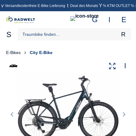
Versandkostenfreie E-Bike Lieferung
Deal des Monats
% KTM OUTLET %
inhalt springen
E-Bikes
City E-Bike