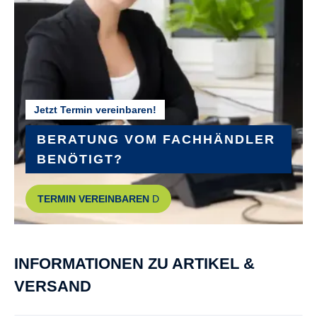
Ambrosio Sport 25 32H 622x25TC
GABEL :
Suntour NCX32-D coil LO 1 1/8
Jetzt Termin vereinbaren!
GEPÄCKTRÄGER :
KTM tour snap-it 2.0/monkeyload
BERATUNG VOM FACHHÄNDLER
BENÖTIGT?
GEWICHT :
TERMIN VEREINBAREN
ca. 27,2 kg
GRIFFE :
INFORMATIONEN ZU ARTIKEL &
GRIP ERGON GP10
VERSAND
GÄNGE :