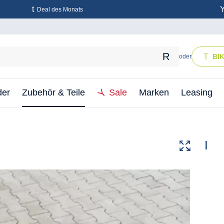
Deal des Monats
BI
oder
der
Zubehör & Teile
Sale
Marken
Leasing