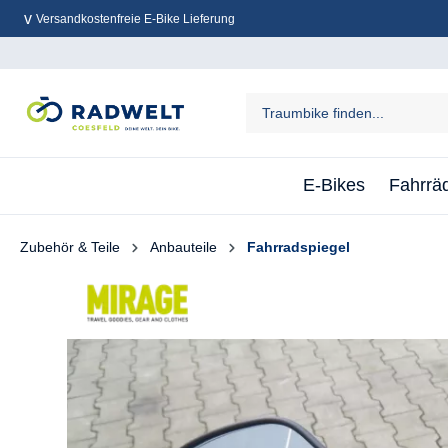
Versandkostenfreie E-Bike Lieferung
inhalt springen
E-Bikes
Fahrrä
Zubehör & Teile
Anbauteile
Fahrradspiegel