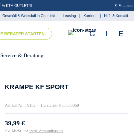
% KTM OUTLET %
Finanzie
Geschäft & Werkstatt in Coesfeld
Leasing
Karriere
Hilfe & Kontakt
KE BERATER STARTEN
Service & Beratung
KRAMPE KF SPORT
Artikel-Nr. : 9182
-
Hersteller-Nr.: 858069
39,99 €
inkl. MwSt. und
zzgl. Versandkosten