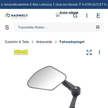
Versandkostenfreie E-Bike Lieferung
Deal des Monats
% KTM OUTLET %
inhalt springen
Zubehör & Teile
Anbauteile
Fahrradspiegel