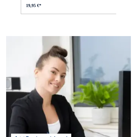
FELGEN :
19,95 €*
Aluminium, Hohlkammer, geöst
GABEL :
SR Suntour NEX E25 HLO, blockierbar
GEPÄCKTRÄGER :
MIK Systemgepäckträger
GEWICHT :
ca. 29 kg
GÄNGE :
5