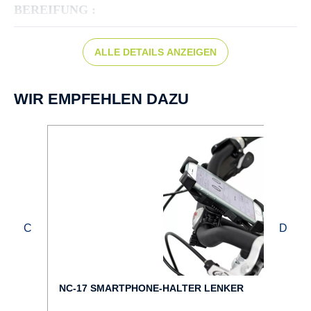
BEREIFUNG :
Schwalbe Energizer Plus Performance 50-622
ALLE DETAILS ANZEIGEN
BREMSEN :
Scheibenbremse hydr.
WIR EMPFEHLEN DAZU
DISPLAY :
Bosch Intuvia 100
FAHRRAD-TYP :
City
FARBE :
schwarz
NC-17 SMARTPHONE-HALTER LENKER