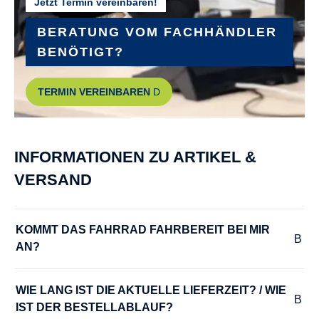
Jetzt Termin vereinbaren!
HINTERRADNABE :
Shimano Nexus
BERATUNG VOM FACHHÄNDLER
BENÖTIGT?
KURBELGARNITUR :
TERMIN VEREINBAREN
Aluminium
LADEGERÄT :
INFORMATIONEN ZU ARTIKEL &
Bosch Smart 2A
VERSAND
LENKER :
Tour, Aluminium
KOMMT DAS FAHRRAD FAHRBEREIT BEI MIR 
AN?
MODELLJAHR :
2025
WIE LANG IST DIE AKTUELLE LIEFERZEIT? / WIE 
IST DER BESTELLABLAUF?