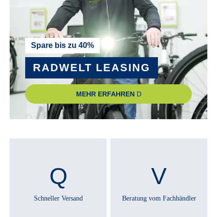
Herrmans H-Trace, LED
RÜCKTRITTBREMSE :
Spare bis zu 40%
Ja
RADWELT LEASING
SATTEL :
MEHR ERFAHREN
Selle Royal Essenza Plus
SATTELSTÜTZE :
Patent, gefedert
SCHALTHEBEL :
Shimano Nexus
Schneller Versand
Beratung vom Fachhändler
SCHALTUNGSTYP :