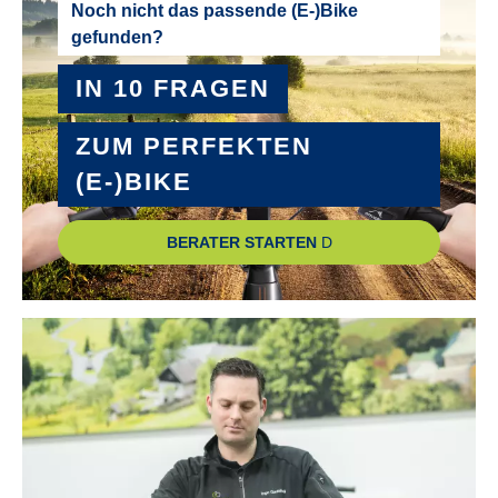
PEDALE :
Noch nicht das passende (E-)Bike
gefunden?
Comfort, Aluminium
IN 10 FRAGEN
RADGRÖSSE :
28"
ZUM PERFEKTEN
(E-)BIKE
RAHMEN :
Aluminium
BERATER STARTEN
RAHMENGRÖSSE :
48 cm
, 53 cm
, 58 cm
REICHWEITE MAXIMAL :
siehe Bosch Reichweitenrechner
RÜCKLICHT :