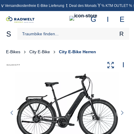
Versandkostenfreie E-Bike Lieferung
Deal des Monats
% KTM OUTLET %
inhalt springen
E-Bikes
City E-Bike
City E-Bike Herren