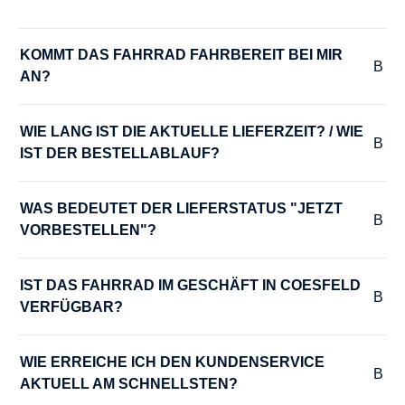
Gefühl und zusätzlichen Komfort
GÄNGE :
KOMMT DAS FAHRRAD FAHRBEREIT BEI MIR 
AN?
5
WIE LANG IST DIE AKTUELLE LIEFERZEIT? / WIE 
HERSTELLERFARBE :
IST DER BESTELLABLAUF?
blau
, denim blue
WAS BEDEUTET DER LIEFERSTATUS "JETZT 
HINTERRADNABE :
VORBESTELLEN"?
Shimano Nexus 5
IST DAS FAHRRAD IM GESCHÄFT IN COESFELD 
KETTENSCHUTZ :
VERFÜGBAR?
Aluminium
WIE ERREICHE ICH DEN KUNDENSERVICE 
KURBELGARNITUR :
AKTUELL AM SCHNELLSTEN?