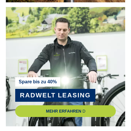
MOTOR-TYP :
Bosch Performance Line smart System
MOTOR-UNTERSTÜTZUNG :
bis 25 km/h
NABE VORDERRAD :
Shimano
Spare bis zu 40%
RADGRÖSSE :
RADWELT LEASING
28"
MEHR ERFAHREN
RAHMEN :
Aluminium