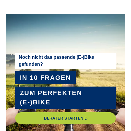
Delta
LADEGERÄT :
Bosch 4 Ah
MODELLJAHR :
2025
Noch nicht das passende (E-)Bike
gefunden?
MOTOR :
IN 10 FRAGEN
Mittelmotor
ZUM PERFEKTEN
MOTOR-LEISTUNG :
(E-)BIKE
75 Nm
BERATER STARTEN
MOTOR-SPANNUNG :
36 V