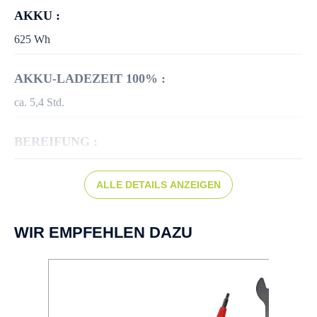
AKKU :
625 Wh
AKKU-LADEZEIT 100% :
ca. 5,4 Std.
BEREIFUNG :
Schwalbe Energizer Plus, 50-622
ALLE DETAILS ANZEIGEN
BREMSEN :
Scheibenbremse hydr.
WIR EMPFEHLEN DAZU
BREMSSCHEIBE :
180 mm/160 mm