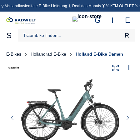
Versandkostenfreie E-Bike Lieferung
Deal des Monats
% KTM OUTLET %
inhalt springen
E-Bikes
Hollandrad E-Bike
Holland E-Bike Damen