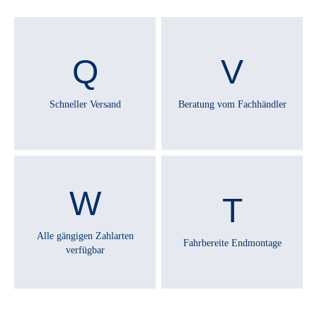
RAHMENGRÖSSE :
49 cm
, 53 cm
, 57 cm
, 61 cm
REICHWEITE MAXIMAL :
Schneller Versand
Beratung vom Fachhändler
siehe Bosch Reichweitenrechner
RÜCKLICHT :
Spanninga Commuter Glow
RÜCKTRITTBREMSE :
Alle gängigen Zahlarten
Fahrbereite Endmontage
Nein
verfügbar
SATTEL :
Selle Royal Essenza Plus