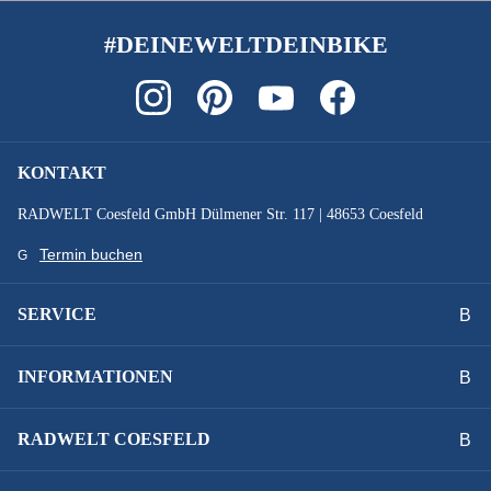
#DEINEWELTDEINBIKE
SATTELSTÜTZE :
starr
SCHALTHEBEL :
KONTAKT
Shimano Nexus 5
RADWELT Coesfeld GmbH Dülmener Str. 117 | 48653 Coesfeld
SCHALTUNGSTYP :
Termin buchen
Nabenschaltung
SERVICE
SCHALTWERK :
INFORMATIONEN
Shimano Nexus 5
RADWELT COESFELD
SCHEINWERFER :
Herrmans MR8, 60 Lux