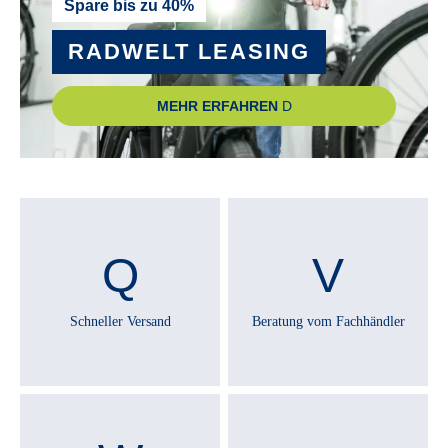
RAHMEN :
Spare bis zu 40%
Aluminium
RADWELT LEASING
RAHMENGRÖSSE :
MEHR ERFAHREN
54 cm
, 59 cm
, 64 cm
REICHWEITE MAXIMAL :
siehe Bosch Reichweitenrechner
RÜCKLICHT :
Trelock LS 611
Schneller Versand
Beratung vom Fachhändler
RÜCKTRITTBREMSE :
Nein
SATTEL :