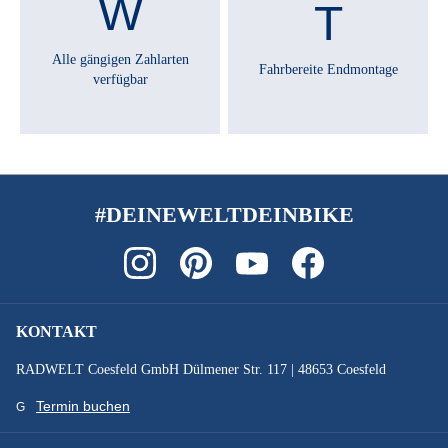
Selle Royal Gipsy
Alle gängigen Zahlarten
Fahrbereite Endmontage
verfügbar
SATTELSTÜTZE :
starr, 27,2 mm
SCHALTHEBEL :
Shimano Nexus 7
#DEINEWELTDEINBIKE
SCHALTUNGSTYP :
Nabenschaltung
KONTAKT
SCHALTWERK :
RADWELT Coesfeld GmbH Dülmener Str. 117 | 48653 Coesfeld
Shimano Nexus 7
Termin buchen
SCHEINWERFER :