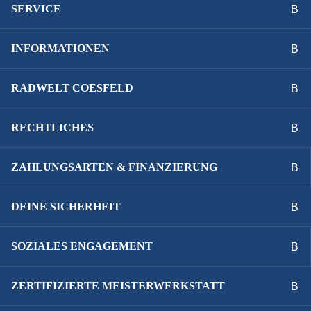
SERVICE
Spanninga Swingo 30 Lux
INFORMATIONEN
SCHLOSS :
AXA Defender
RADWELT COESFELD
STÄNDER :
RECHTLICHES
Massload GA-KA85 Zweibein
ZAHLUNGSARTEN & FINANZIERUNG
SYSTEMLEISTUNG :
500 Wh
DEINE SICHERHEIT
VORBAU :
SOZIALES ENGAGEMENT
Gazelle Shuttle, stufenlos verstellbar
ZERTIFIZIERTE MEISTERWERKSTATT
ZAHNRIEMEN :