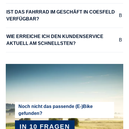
LENKER :
Aluminium-Look, komfortabel gebogenes Modell
IST DAS FAHRRAD IM GESCHÄFT IN COESFELD 
VERFÜGBAR?
MODELLJAHR :
WIE ERREICHE ICH DEN KUNDENSERVICE 
2025
AKTUELL AM SCHNELLSTEN?
MOTOR :
Mittelmotor
MOTOR-LEISTUNG :
50 Nm
MOTOR-SPANNUNG :
Noch nicht das passende (E-)Bike
gefunden?
36 V
IN 10 FRAGEN