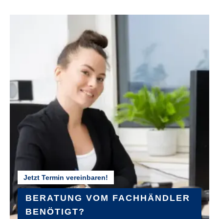
FARBE :
grün
FELGEN :
Ryde ZAC 421
GABEL :
Stahl, ungefedert
GEPÄCKTRÄGER :
MIK-System
Jetzt Termin vereinbaren!
GEWICHT :
ca. 29,2 kg
BERATUNG VOM FACHHÄNDLER
BENÖTIGT?