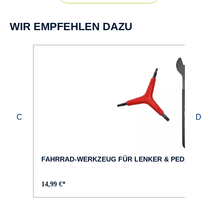
BREMSEN :
Felgenbremse hydr.
WIR EMPFEHLEN DAZU
BREMSHEBEL :
Magura HS11
BREMSTYP :
Magura HS11
DISPLAY :
Bosch Purion 200
FAHRRAD-WERKZEUG FÜR LENKER & PEDALE
FAHRRAD-TYP :
14,99 €*
City