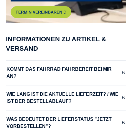
GRIFFE :
TERMIN VEREINBAREN
Gazelle Aero leather
GÄNGE :
INFORMATIONEN ZU ARTIKEL &
7
VERSAND
HERSTELLERFARBE :
thyme green
KOMMT DAS FAHRRAD FAHRBEREIT BEI MIR 
AN?
HINTERRADNABE :
Shimano Nexus 7
WIE LANG IST DIE AKTUELLE LIEFERZEIT? / WIE 
IST DER BESTELLABLAUF?
LADEGERÄT :
Bosch, 2 Ah
WAS BEDEUTET DER LIEFERSTATUS "JETZT 
VORBESTELLEN"?