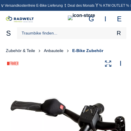
Versandkostenfreie E-Bike Lieferung
Deal des Monats
% KTM OUTLET %
inhalt springen
Zubehör & Teile
Anbauteile
E-Bike Zubehör