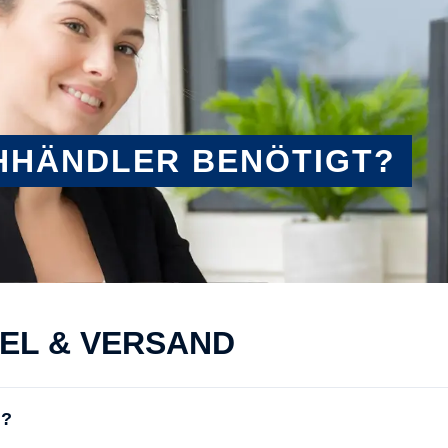
HHÄNDLER BENÖTIGT?
KEL & VERSAND
N?