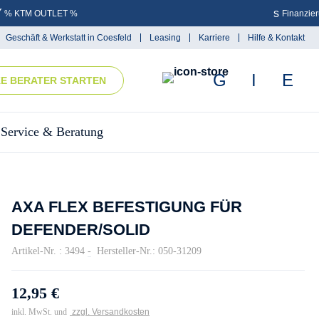
% KTM OUTLET %
Finanzie
Geschäft & Werkstatt in Coesfeld
Leasing
Karriere
Hilfe & Kontakt
KE BERATER STARTEN
Service & Beratung
AXA FLEX BEFESTIGUNG FÜR
DEFENDER/SOLID
Artikel-Nr. : 3494
-
Hersteller-Nr.: 050-31209
12,95 €
inkl. MwSt. und
zzgl. Versandkosten