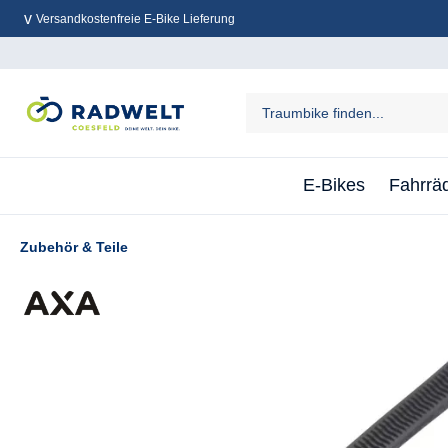
Versandkostenfreie E-Bike Lieferung
inhalt springen
E-Bikes
Fahrrä
Zubehör & Teile