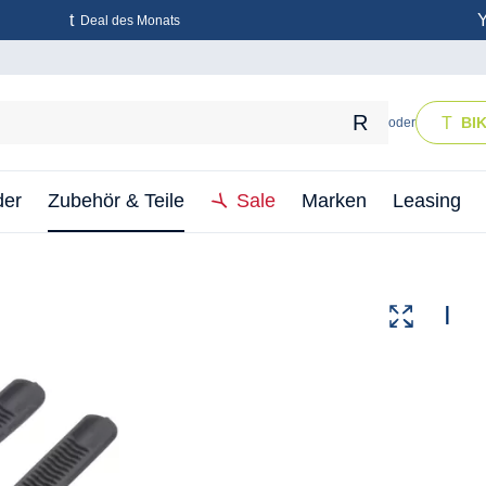
Deal des Monats
BI
oder
der
Zubehör & Teile
Sale
Marken
Leasing