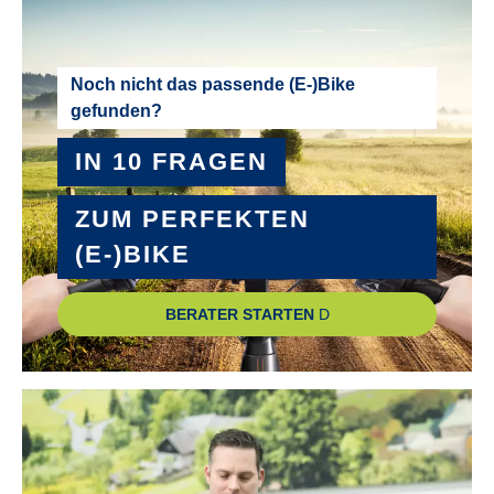
2026
MOTOR :
Noch nicht das passende (E-)Bike
gefunden?
Mittelmotor
IN 10 FRAGEN
MOTOR-LEISTUNG :
85 Nm
ZUM PERFEKTEN
(E-)BIKE
MOTOR-TYP :
Bosch Performance Line CX GEN5 smart System
BERATER STARTEN
MOTOR-UNTERSTÜTZUNG :
bis 25 km/h
NABE VORDERRAD :