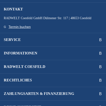
ABUS Granit Xplus, ABUS Adaptor Chain 2.0 130 cm
KONTAKT
SPEICHEN :
RADWELT Coesfeld GmbH Dülmener Str. 117 | 48653 Coesfeld
Sapim Leader 2,0 mm, Inox, black
Termin buchen
STEUERSATZ :
SERVICE
Cane Creek 1.5 Viscoset Blocker
INFORMATIONEN
STÄNDER :
Ursus R97 IC Invisible Connect
RADWELT COESFELD
VORBAU :
RECHTLICHES
Satori R&M, cable integration, adjustable angle, Alu
ZAHLUNGSARTEN & FINANZIERUNG
ZAHNRIEMEN :