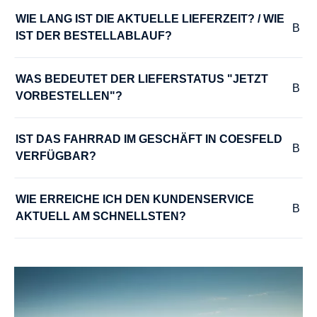
slate grey
WIE LANG IST DIE AKTUELLE LIEFERZEIT? / WIE 
IST DER BESTELLABLAUF?
HINTERRADNABE :
Enviolo Heavy Duty, Disc, 36 H
WAS BEDEUTET DER LIEFERSTATUS "JETZT 
VORBESTELLEN"?
KURBELGARNITUR :
Riese & Müller, 170 mm
IST DAS FAHRRAD IM GESCHÄFT IN COESFELD 
VERFÜGBAR?
LADEGERÄT :
WIE ERREICHE ICH DEN KUNDENSERVICE 
Bosch 2A Charger
AKTUELL AM SCHNELLSTEN?
LENKER :
Satori R&M Custom Comfort, 25,4 mm, Alu
MODELLJAHR :