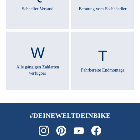
Nein
Schneller Versand
Beratung vom Fachhändler
SATTEL :
Selle Royal Essenza Moderate
SCHALTUNGSTYP :
Enviolo
Alle gängigen Zahlarten
Fahrbereite Endmontage
verfügbar
SCHALTWERK :
Enviolo Automatiq
SCHEINWERFER :
Supernova mini 3 Pro
#DEINEWELTDEINBIKE
SCHLOSS :