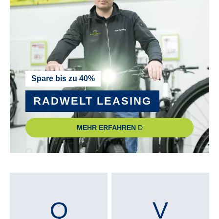
Novotec Boost, Disc, 32H
PEDALE :
VP R&M Custom
RADGRÖSSE :
Spare bis zu 40%
27,5"
RADWELT LEASING
RAHMENGRÖSSE :
MEHR ERFAHREN
40 cm
, 45 cm
, 50 cm
, 55 cm
RÜCKLICHT :
Axa Juno Signal LED
RÜCKTRITTBREMSE :