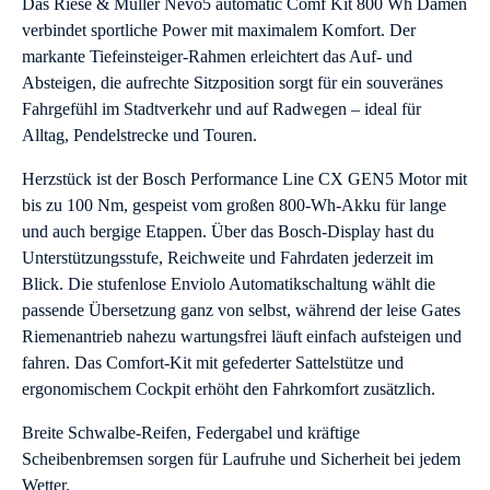
Das Riese & Müller Nevo5 automatic Comf Kit 800 Wh Damen
verbindet sportliche Power mit maximalem Komfort. Der
markante Tiefeinsteiger-Rahmen erleichtert das Auf- und
Absteigen, die aufrechte Sitzposition sorgt für ein souveränes
Fahrgefühl im Stadtverkehr und auf Radwegen – ideal für
Alltag, Pendelstrecke und Touren.
Herzstück ist der Bosch Performance Line CX GEN5 Motor mit
bis zu 100 Nm, gespeist vom großen 800-Wh-Akku für lange
und auch bergige Etappen. Über das Bosch-Display hast du
Unterstützungsstufe, Reichweite und Fahrdaten jederzeit im
Blick. Die stufenlose Enviolo Automatikschaltung wählt die
passende Übersetzung ganz von selbst, während der leise Gates
Riemenantrieb nahezu wartungsfrei läuft einfach aufsteigen und
fahren. Das Comfort-Kit mit gefederter Sattelstütze und
ergonomischem Cockpit erhöht den Fahrkomfort zusätzlich.
Breite Schwalbe-Reifen, Federgabel und kräftige
Scheibenbremsen sorgen für Laufruhe und Sicherheit bei jedem
Wetter.