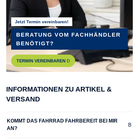
SR Suntour Mobie 34, tapered
Jetzt Termin vereinbaren!
GEPÄCKTRÄGER :
Riese & Müller, MIK
BERATUNG VOM FACHHÄNDLER
BENÖTIGT?
GEWICHT :
TERMIN VEREINBAREN
ca. 29 kg
, ca. 29,2 kg
, ca. 29,3 kg
, ca. 29,4 kg
GRIFFE :
INFORMATIONEN ZU ARTIKEL &
Ergon ergonomic
VERSAND
GÄNGE :
stufenlos
KOMMT DAS FAHRRAD FAHRBEREIT BEI MIR 
AN?
HERSTELLERFARBE :