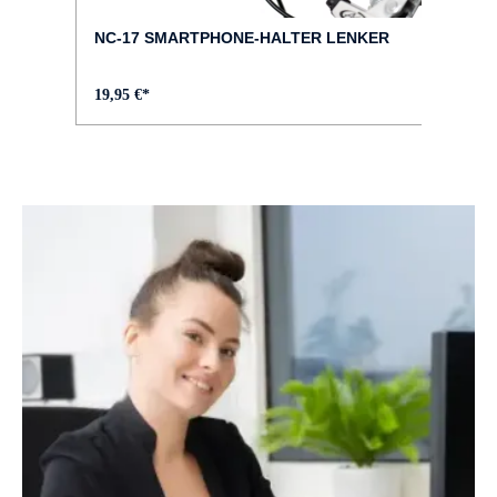
City
NC-17 SMARTPHONE-HALTER LENKER
FARBE :
19,95 €*
grün
FEDERWEG VORNE :
100 mm
FELGEN :
Rodi Tryp35 Evo 27,5"
GABEL :
SR Suntour Monie 34, tappered, Boost
GEPÄCKTRÄGER :