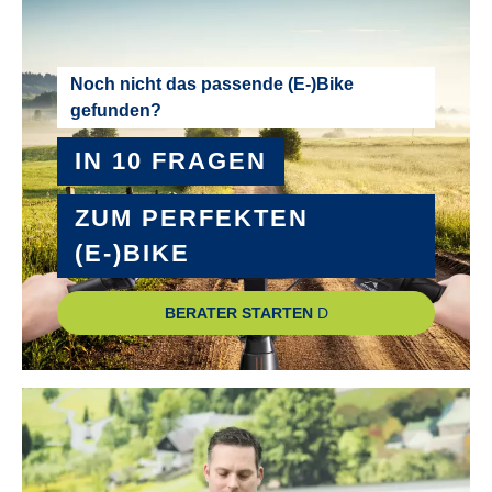
Mittelmotor
MOTOR-LEISTUNG :
Noch nicht das passende (E-)Bike
gefunden?
85 Nm
IN 10 FRAGEN
MOTOR-TYP :
Bosch Performance Line CX GEN5 smart System
ZUM PERFEKTEN
(E-)BIKE
MOTOR-UNTERSTÜTZUNG :
bis 25 km/h
BERATER STARTEN
NABE VORDERRAD :
Novatec Boost, Disc, QR, 32H
PEDALE :