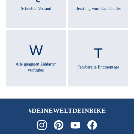
Nein
Schneller Versand
Beratung vom Fachhändler
SATTEL :
Selle Royal Essenza Moderate
SATTELSTÜTZE :
By.Schulz G.2 ST
Alle gängigen Zahlarten
Fahrbereite Endmontage
verfügbar
SCHALTHEBEL :
Enviolo grip shift Twist Display Pure, continuous
SCHALTUNGSTYP :
Enviolo
#DEINEWELTDEINBIKE
SCHALTWERK :