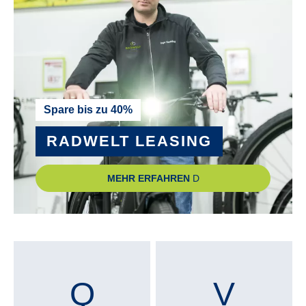
VP R+M Custom
RADGRÖSSE :
27,5"
RAHMEN :
Spare bis zu 40%
Aluminium
RADWELT LEASING
RAHMENGRÖSSE :
MEHR ERFAHREN
45 cm
, 49 cm
, 53 cm
, 58 cm
RÜCKLICHT :
Axa Juno Signal LED
RÜCKTRITTBREMSE :