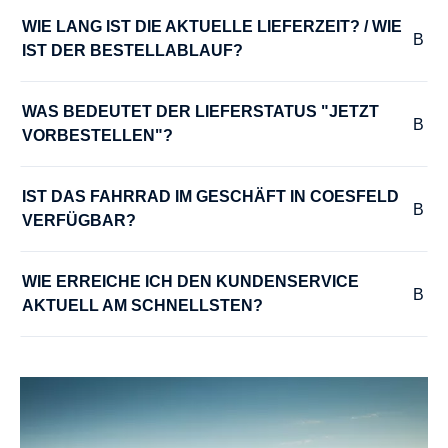
Enviolo Heavy Duty, Disc, 36H
WIE LANG IST DIE AKTUELLE LIEFERZEIT? / WIE 
IST DER BESTELLABLAUF?
KURBELGARNITUR :
Samox, 165 mm
WAS BEDEUTET DER LIEFERSTATUS "JETZT 
VORBESTELLEN"?
LADEGERÄT :
Bosch 2A Charger
IST DAS FAHRRAD IM GESCHÄFT IN COESFELD 
VERFÜGBAR?
LENKER :
WIE ERREICHE ICH DEN KUNDENSERVICE 
Satouri R+M Custom, 25,4 mm, Alu
AKTUELL AM SCHNELLSTEN?
MODELLJAHR :
2026
MOTOR :