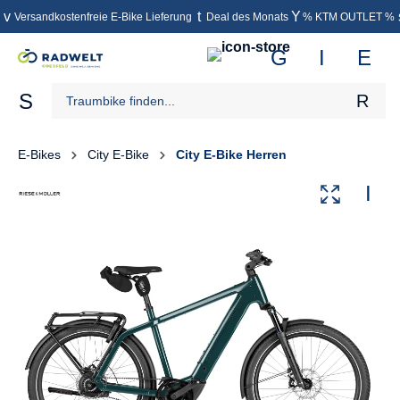
Versandkostenfreie E-Bike Lieferung
Deal des Monats
% KTM OUTLET %
inhalt springen
E-Bikes
City E-Bike
City E-Bike Herren