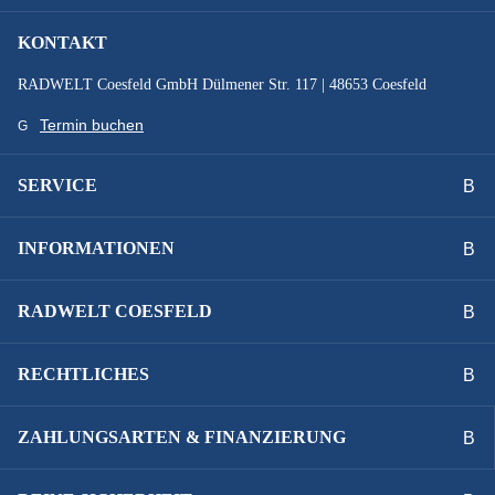
Enviolo 380 stufenlos
KONTAKT
SCHEINWERFER :
RADWELT Coesfeld GmbH Dülmener Str. 117 | 48653 Coesfeld
Supernova mini 3 Pro
Termin buchen
SCHLOSS :
SERVICE
ABUS Granit Xplus, ABUS Adaptor Chain 2.0 130 cm
INFORMATIONEN
SCHUTZBLECHE :
Curana Orbit 70
RADWELT COESFELD
SONSTIGES :
RECHTLICHES
RX Chip (für RX Service)
ZAHLUNGSARTEN & FINANZIERUNG
SPEICHEN :