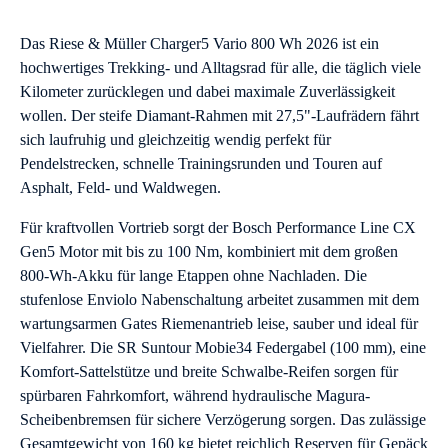
Das Riese & Müller Charger5 Vario 800 Wh 2026 ist ein
hochwertiges Trekking- und Alltagsrad für alle, die täglich viele
Kilometer zurücklegen und dabei maximale Zuverlässigkeit
wollen. Der steife Diamant-Rahmen mit 27,5"-Laufrädern fährt
sich laufruhig und gleichzeitig wendig perfekt für
Pendelstrecken, schnelle Trainingsrunden und Touren auf
Asphalt, Feld- und Waldwegen.
Für kraftvollen Vortrieb sorgt der Bosch Performance Line CX
Gen5 Motor mit bis zu 100 Nm, kombiniert mit dem großen
800-Wh-Akku für lange Etappen ohne Nachladen. Die
stufenlose Enviolo Nabenschaltung arbeitet zusammen mit dem
wartungsarmen Gates Riemenantrieb leise, sauber und ideal für
Vielfahrer. Die SR Suntour Mobie34 Federgabel (100 mm), eine
Komfort-Sattelstütze und breite Schwalbe-Reifen sorgen für
spürbaren Fahrkomfort, während hydraulische Magura-
Scheibenbremsen für sichere Verzögerung sorgen. Das zulässige
Gesamtgewicht von 160 kg bietet reichlich Reserven für Gepäck