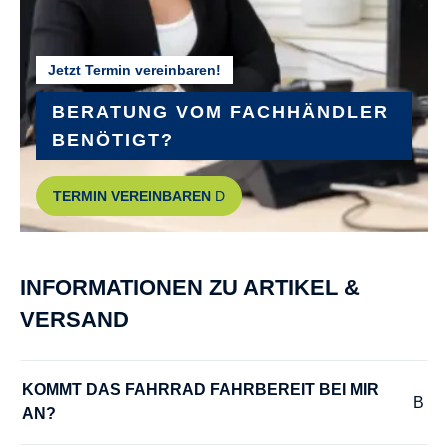
Riese+Müller, MIK
Jetzt Termin vereinbaren!
GEWICHT :
ca. 28,2 kg
, ca. 28,4 kg
, ca. 28,6 kg
, ca. 28,8 kg
BERATUNG VOM FACHHÄNDLER
BENÖTIGT?
GRIFFE :
TERMIN VEREINBAREN
Ergon ergonomic
GÄNGE :
INFORMATIONEN ZU ARTIKEL &
stufenlos
VERSAND
HERSTELLERFARBE :
pine
KOMMT DAS FAHRRAD FAHRBEREIT BEI MIR 
AN?
HINTERRADNABE :