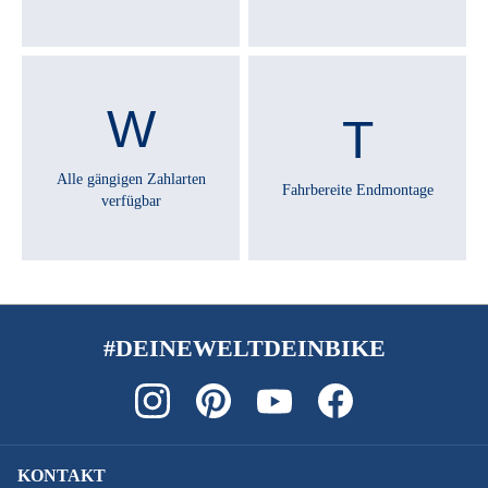
STEUERSATZ :
FSA NO.55R 1.5"/CR/STD/NO.57
STÄNDER :
Ursus U-Mount 44
Alle gängigen Zahlarten
Fahrbereite Endmontage
verfügbar
VORBAU :
ZECURE SUVi-2, clean Cockpit
ZAHNRIEMEN :
Nein
#DEINEWELTDEINBIKE
ZULÄSSIGES GESAMTGEWICHT :
180 kg
KONTAKT