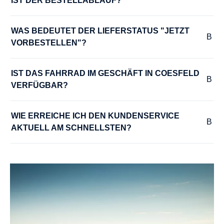
IST DER BESTELLABLAUF?
MODELLJAHR :
2026
WAS BEDEUTET DER LIEFERSTATUS "JETZT 
VORBESTELLEN"?
NABE VORDERRAD :
SHIMANO DH-3D37NT
IST DAS FAHRRAD IM GESCHÄFT IN COESFELD 
VERFÜGBAR?
PEDALE :
WIE ERREICHE ICH DEN KUNDENSERVICE 
Pegasus Aluminium Trekking mit Gummibeschichtung
AKTUELL AM SCHNELLSTEN?
RADGRÖSSE :
28"
RAHMEN :
Aluminium