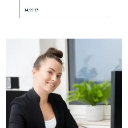
FELGEN :
14,99 €*
Pegasus DDM-22
GABEL :
SR SUNTOUR NCX-32-D Air LO CTS
GEPÄCKTRÄGER :
MonkeyLoad Systemgepäckträger
GEWICHT :
ca. 20,5 kg
GRIFFE :
Ergon GP10/ GC10