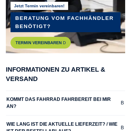
Jetzt Termin vereinbaren!
GÄNGE :
8
BERATUNG VOM FACHHÄNDLER
BENÖTIGT?
HERSTELLERFARBE :
TERMIN VEREINBAREN
veridian matt
HINTERRADNABE :
INFORMATIONEN ZU ARTIKEL &
SHIMANO SG-C6001-8D
VERSAND
KURBELGARNITUR :
SHIMANO CUES FC-U6000 42T
KOMMT DAS FAHRRAD FAHRBEREIT BEI MIR 
AN?
LENKER :
ZECURE Comfort
WIE LANG IST DIE AKTUELLE LIEFERZEIT? / WIE 