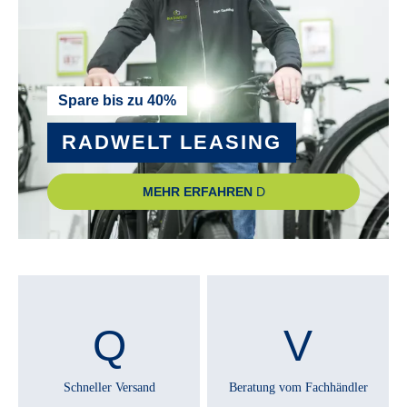
SCHALTHEBEL :
SHIMANO Nexus SL-C6001 Revoshift
SCHALTUNGSTYP :
Spare bis zu 40%
Nabenschaltung
RADWELT LEASING
SCHALTWERK :
MEHR ERFAHREN
SHIMANO Nexus 8 SG-C6001-8CD
SCHEINWERFER :
FUXON FS-50, 50 Lux LED mit Schalter
SCHUTZBLECHE :
Aluminiumschutzblech 58mm
Schneller Versand
Beratung vom Fachhändler