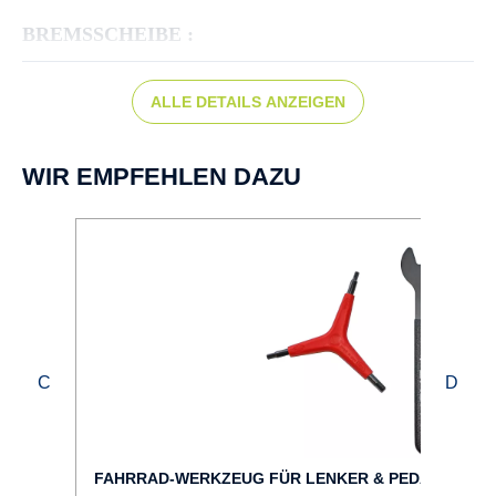
BREMSSCHEIBE :
TEKTRO TR-45 180mm CL
ALLE DETAILS ANZEIGEN
BREMSTYP :
TEKTRO HD-T390
WIR EMPFEHLEN DAZU
FAHRRAD-TYP :
City
FARBE :
grün
FEDERWEG VORNE :
75 mm
FAHRRAD-WERKZEUG FÜR LENKER & PEDALE