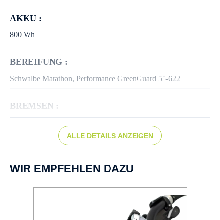
AKKU :
800 Wh
BEREIFUNG :
Schwalbe Marathon, Performance GreenGuard 55-622
BREMSEN :
Scheibenbremse hydr.
ALLE DETAILS ANZEIGEN
BREMSSCHEIBE :
vorne: 180 mm, hinten: 180 mm
WIR EMPFEHLEN DAZU
BREMSTYP :
Shimano BR-MT200