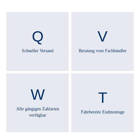
REMOTE :
Bosch LED Remote
RÜCKLICHT :
Fuxon ICR-33S
Schneller Versand
Beratung vom Fachhändler
RÜCKTRITTBREMSE :
Nein
SATTEL :
Comodoro 2.0
Alle gängigen Zahlarten
Fahrbereite Endmontage
verfügbar
SATTELSTÜTZE :
Pegasus Alu 10mm Offset