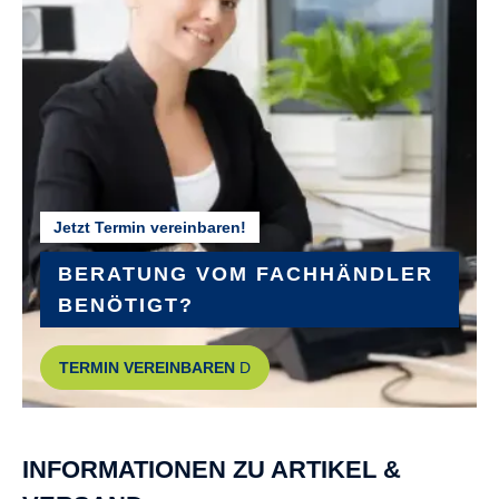
GABEL :
SR Suntour NCX-32-E Air LO CTS
GEPÄCKTRÄGER :
MonkeyLoad Systemgepäckträger
Jetzt Termin vereinbaren!
GEWICHT :
28,85 kg
BERATUNG VOM FACHHÄNDLER
BENÖTIGT?
GRIFFE :
TERMIN VEREINBAREN
Ergon GP10-L/ GC10
GÄNGE :
INFORMATIONEN ZU ARTIKEL &
5