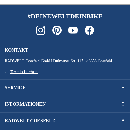
SCHALTHEBEL :
Shimano Nexus SL-C7000 Revoshift
#DEINEWELTDEINBIKE
SCHALTUNGSTYP :
Nabenschaltung
KONTAKT
SCHALTWERK :
RADWELT Coesfeld GmbH Dülmener Str. 117 | 48653 Coesfeld
Shimano SG-C7000-5D
Termin buchen
SCHEINWERFER :
SERVICE
Fuxon FL-20EB 70Lux
INFORMATIONEN
SCHUTZBLECHE :
Aluminium 65 mm
RADWELT COESFELD