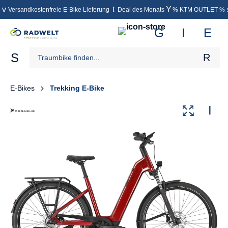
Versandkostenfreie E-Bike Lieferung
Deal des Monats
% KTM OUTLET %
inhalt springen
E-Bikes
Trekking E-Bike