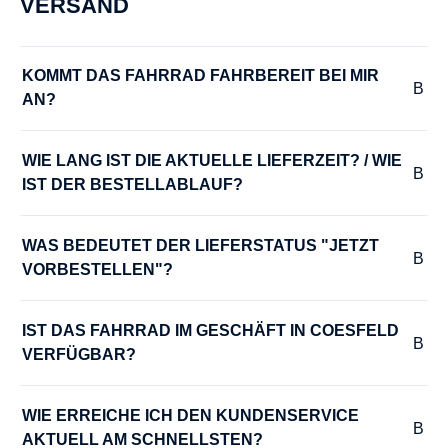
VERSAND
HERSTELLERFARBE :
fire red
KOMMT DAS FAHRRAD FAHRBEREIT BEI MIR 
AN?
KURBELGARNITUR :
Samox EC-58
WIE LANG IST DIE AKTUELLE LIEFERZEIT? / WIE 
IST DER BESTELLABLAUF?
LADEGERÄT :
Bosch Ladegerät 4A
WAS BEDEUTET DER LIEFERSTATUS "JETZT 
VORBESTELLEN"?
LAUFRADSATZ :
Pegasus DDM-22
IST DAS FAHRRAD IM GESCHÄFT IN COESFELD 
VERFÜGBAR?
LENKER :
WIE ERREICHE ICH DEN KUNDENSERVICE 
Pegasus Trekking-SL
AKTUELL AM SCHNELLSTEN?