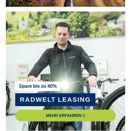
NABE SCHALTUNGSART :
Shimano SG-C7000-5D
PEDALE :
wellgo C-211
RADGRÖSSE :
28"
RAHMEN :
Spare bis zu 40%
Aluminium
RADWELT LEASING
RAHMENGRÖSSE :
MEHR ERFAHREN
45 cm