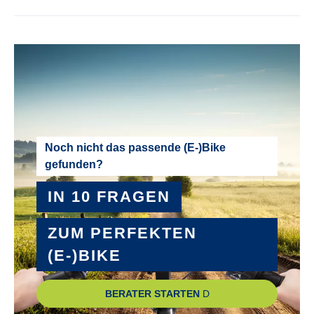
MODELLJAHR :
2026
MOTOR :
Mittelmotor
MOTOR-LEISTUNG :
Noch nicht das passende (E-)Bike
gefunden?
85 Nm
IN 10 FRAGEN
MOTOR-TYP :
Bosch Performance Line CX GEN5 smart System
ZUM PERFEKTEN
(E-)BIKE
MOTOR-UNTERSTÜTZUNG :
bis 25 km/h
BERATER STARTEN