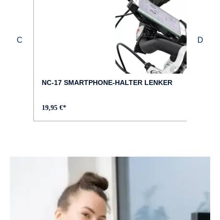
DISPLAY :
Bosch Kiox 500
FAHRRAD-TYP :
City
NC-17 SMARTPHONE-HALTER LENKER
FARBE :
19,95 €*
rot
FEDERWEG VORNE :
100 mm
FELGEN :
Pegasus DDM-22