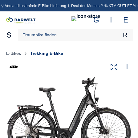
Versandkostenfreie E-Bike Lieferung
Deal des Monats
% KTM OUTLET %
inhalt springen
E-Bikes
Trekking E-Bike