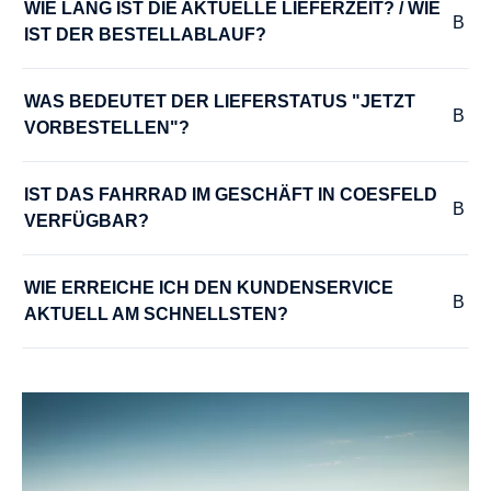
WIE LANG IST DIE AKTUELLE LIEFERZEIT? / WIE 
IST DER BESTELLABLAUF?
HINTERRADNABE :
SHIMANO Deore M5100 CL 36H 135-5QR
WAS BEDEUTET DER LIEFERSTATUS "JETZT 
VORBESTELLEN"?
KURBELGARNITUR :
KTM E-COMP2 ISIS 170mm Q8
IST DAS FAHRRAD IM GESCHÄFT IN COESFELD 
VERFÜGBAR?
LADEGERÄT :
WIE ERREICHE ICH DEN KUNDENSERVICE 
Bosch Standard 4A
AKTUELL AM SCHNELLSTEN?
LENKER :
Ergotec Lady Town 31,8
MODELLJAHR :
2026