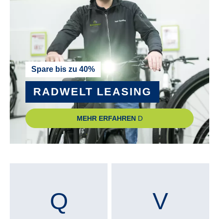
PEDALE :
Trekking-Pedal VP-616 anti-slip
RADGRÖSSE :
Spare bis zu 40%
28"
RADWELT LEASING
RAHMEN :
MEHR ERFAHREN
Aluminium
RAHMENGRÖSSE :
46 cm
, 51 cm
, 56 cm
, 60 cm
RÜCKLICHT :
B&M, Toplight 2C