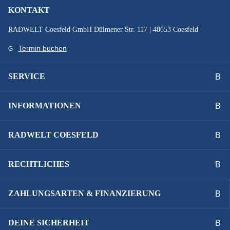
KONTAKT
SCHALTWERK :
RADWELT Coesfeld GmbH Dülmener Str. 117 | 48653 Coesfeld
SHIMANO CUES Di2 U8050-11 SGS shadow
Termin buchen
SCHEINWERFER :
SERVICE
B&M IQ-XS 100-150Lux HighBeam
INFORMATIONEN
SCHUTZBLECHE :
SKS A55K PET Trek 28"
RADWELT COESFELD
SPEICHEN :
RECHTLICHES
DT Alpine II 2.34 black / DT Alpine II 2.34 black
ZAHLUNGSARTEN & FINANZIERUNG
STEUERSATZ :
Acros AICR intern 1.1/8"-1.5" angle lim
DEINE SICHERHEIT