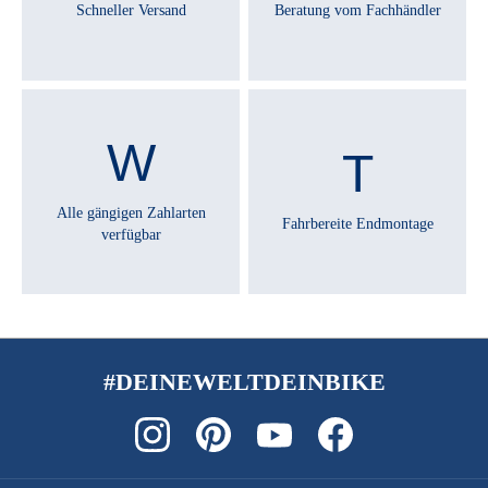
Schneller Versand
Beratung vom Fachhändler
RÜCKTRITTBREMSE :
Nein
SATTEL :
SELLE ROYAL Viaggio
Alle gängigen Zahlarten
Fahrbereite Endmontage
verfügbar
SATTELSTÜTZE :
by.Schulz G.2 ST suspension 30.9/350
SCHALTHEBEL :
SHIMANO CUES Di2 EN605 Switch
#DEINEWELTDEINBIKE
SCHALTUNGSTYP :
Kettenschaltung