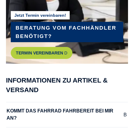
Suntour NCX32-D coil LO (HD) 1 1/8
Jetzt Termin vereinbaren!
GEPÄCKTRÄGER :
KTM tour snap-it 2.0/monkeyload
BERATUNG VOM FACHHÄNDLER
BENÖTIGT?
GEWICHT :
TERMIN VEREINBAREN
ca. 28,7 kg
GRIFFE :
INFORMATIONEN ZU ARTIKEL &
GRIP ERGON GP10
VERSAND
GÄNGE :
11
KOMMT DAS FAHRRAD FAHRBEREIT BEI MIR 
AN?
HERSTELLERFARBE :
diamond black matt (grey)