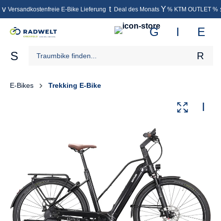
Versandkostenfreie E-Bike Lieferung
Deal des Monats
% KTM OUTLET %
inhalt springen
E-Bikes
Trekking E-Bike