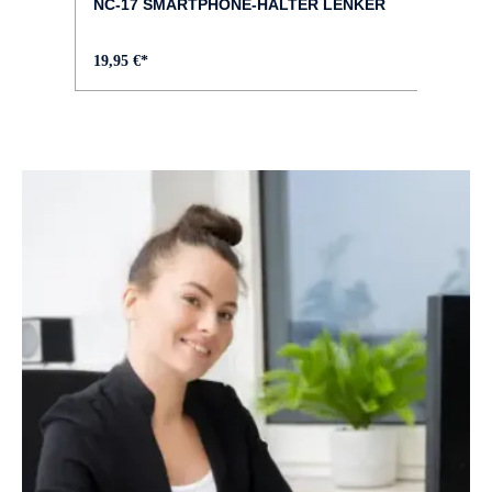
NC-17 SMARTPHONE-HALTER LENKER
DISPLAY :
19,95 €*
Bosch Kiox 300
FAHRRAD-TYP :
City
FARBE :
schwarz
FEDERWEG VORNE :
63 mm
FELGEN :
Schürmann YAK Disc