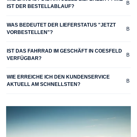
IST DER BESTELLABLAUF?
HINTERRADNABE :
Enviolo TRE
WAS BEDEUTET DER LIEFERSTATUS "JETZT 
VORBESTELLEN"?
KURBELGARNITUR :
Samox
IST DAS FAHRRAD IM GESCHÄFT IN COESFELD 
VERFÜGBAR?
LADEGERÄT :
WIE ERREICHE ICH DEN KUNDENSERVICE 
Bosch 4A Charger
AKTUELL AM SCHNELLSTEN?
LENKER :
Noir Mtb 35°
MODELLJAHR :
2025