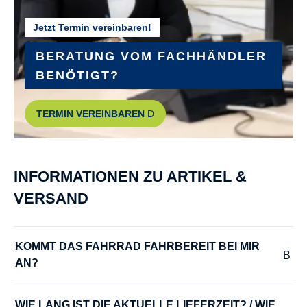
Jetzt Termin vereinbaren!
GABEL :
SR Suntour Mobie25, Air
BERATUNG VOM FACHHÄNDLER
BENÖTIGT?
GEPÄCKTRÄGER :
TERMIN VEREINBAREN
MonkeyLoad Carrier
GEWICHT :
INFORMATIONEN ZU ARTIKEL &
ca. 28 kg
VERSAND
GÄNGE :
stufenlos
KOMMT DAS FAHRRAD FAHRBEREIT BEI MIR 
AN?
HERSTELLERFARBE :
black shiny
WIE LANG IST DIE AKTUELLE LIEFERZEIT? / WIE 