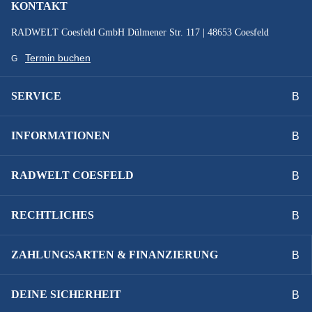
KONTAKT
SCHALTWERK :
RADWELT Coesfeld GmbH Dülmener Str. 117 | 48653 Coesfeld
Enviolo automatic
Termin buchen
SCHEINWERFER :
SERVICE
Fuxon FF-100, 100 Lux
INFORMATIONEN
SCHUTZBLECHE :
SKS Edge AL C66R
RADWELT COESFELD
SPEICHEN :
RECHTLICHES
Spoke 2.0 blk
ZAHLUNGSARTEN & FINANZIERUNG
VORBAU :
design cockpit
DEINE SICHERHEIT