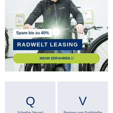
PEDALE :
Zecure VP-469
RADGRÖSSE :
Spare bis zu 40%
28"
RADWELT LEASING
RAHMEN :
MEHR ERFAHREN
Aluminium
RAHMENGRÖSSE :
48 cm
, 53 cm
RÜCKLICHT :
Fuxon R-Glow EB
Schneller Versand
Beratung vom Fachhändler