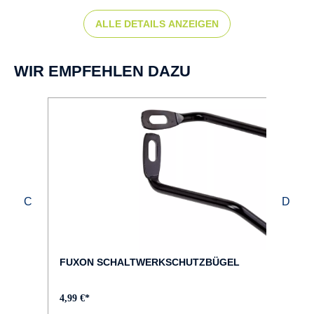
Shimano Acera Hub dynamo DH-C3000-1N
ALLE DETAILS ANZEIGEN
FARBE :
blau
WIR EMPFEHLEN DAZU
FELGEN :
DBM-2
GABEL :
SR SUNTOUR XCE-28
GEWICHT :
ca. 16,5 kg
FUXON SCHALTWERKSCHUTZBÜGEL
GÄNGE :
4,99 €*