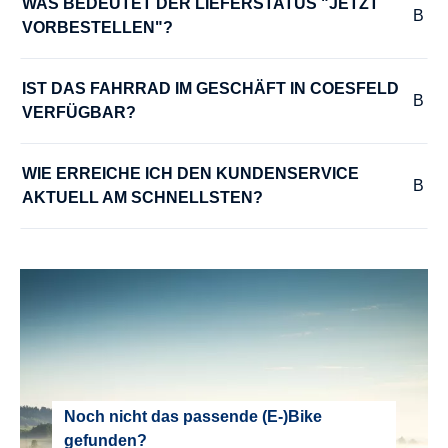
WAS BEDEUTET DER LIEFERSTATUS "JETZT 
VORBESTELLEN"?
RÜCKTRITTBREMSE :
Nein
IST DAS FAHRRAD IM GESCHÄFT IN COESFELD 
VERFÜGBAR?
SATTEL :
WIE ERREICHE ICH DEN KUNDENSERVICE 
BULLS sportive Comfort
AKTUELL AM SCHNELLSTEN?
SATTELSTÜTZE :
STYX Aluminium
SCHALTHEBEL :
SHIMANO ST-EF41 EZ fire plus, Schalt/Bremshebel
SCHALTUNGSTYP :
Noch nicht das passende (E-)Bike
gefunden?
Kettenschaltung