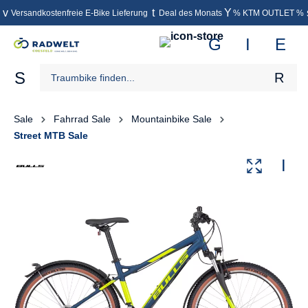
Versandkostenfreie E-Bike Lieferung
Deal des Monats
% KTM OUTLET %
inhalt springen
Sale
Fahrrad Sale
Mountainbike Sale
Street MTB Sale