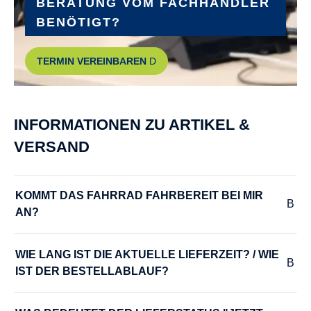
Shimano Acera Hub dynamo DH-C3000-1N / Aluminium
BERATUNG VOM FACHHÄNDLER
BENÖTIGT?
PEDALE :
TERMIN VEREINBAREN
BULLS Pedale
RADGRÖSSE :
INFORMATIONEN ZU ARTIKEL &
27,5"
VERSAND
RAHMEN :
6061 Aluminium
KOMMT DAS FAHRRAD FAHRBEREIT BEI MIR 
AN?
RAHMENGRÖSSE :
41 cm
, 46 cm
, 51 cm
WIE LANG IST DIE AKTUELLE LIEFERZEIT? / WIE 
IST DER BESTELLABLAUF?
RÜCKLICHT :
Fuxon RL-Mini Clip