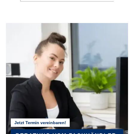
21
KETTENSCHUTZ :
Kettenschutzring
KURBELGARNITUR :
STYX 42/34/24T
LENKER :
STYX Riserbar
MODELLJAHR :
2025
Jetzt Termin vereinbaren!
NABEN :