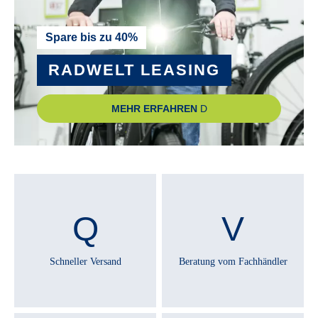
UMWERFER :
Spare bis zu 40%
SHIMANO Tourney FD-TY500
RADWELT LEASING
VORBAU :
MEHR ERFAHREN
STYX A-Head
Technische Ausstattungsänderungen und Irrtümer
vorbehalten.
Schneller Versand
Beratung vom Fachhändler