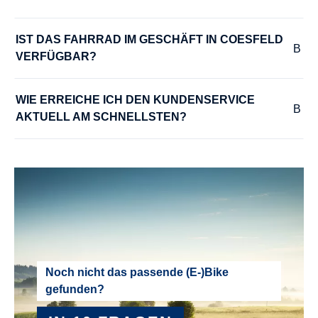
NABEN :
Shimano HB-MT400-B Center Lock
IST DAS FAHRRAD IM GESCHÄFT IN COESFELD 
VERFÜGBAR?
PEDALE :
WIE ERREICHE ICH DEN KUNDENSERVICE 
BULLS MTB Pedale
AKTUELL AM SCHNELLSTEN?
RADGRÖSSE :
27,5"
RAHMEN :
Aluminium
RAHMENGRÖSSE :
Noch nicht das passende (E-)Bike
gefunden?
41 cm