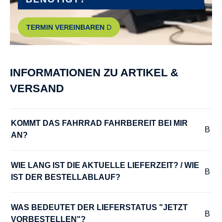
MODELLJAHR :
TERMIN VEREINBAREN
2024
MOTOR-LEISTUNG :
INFORMATIONEN ZU ARTIKEL &
85 Nm
VERSAND
MOTOR-SPANNUNG :
36 V
KOMMT DAS FAHRRAD FAHRBEREIT BEI MIR 
AN?
MOTOR-TYP :
Bosch Performance Line CX smart System
WIE LANG IST DIE AKTUELLE LIEFERZEIT? / WIE 
IST DER BESTELLABLAUF?
MOTOR-UNTERSTÜTZUNG :
bis 25 km/h
WAS BEDEUTET DER LIEFERSTATUS "JETZT 
VORBESTELLEN"?