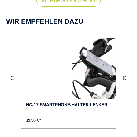
ALLE DETAILS ANZEIGEN
BREMSEN :
Scheibenbremse hydr.
WIR EMPFEHLEN DAZU
DÄMPFER :
SR SUNTOUR Edge TR LOR8
FAHRRAD-TYP :
Fully
FARBE :
grün
NC-17 SMARTPHONE-HALTER LENKER
FELGEN :
19,95 €*
RYDE Disc 30