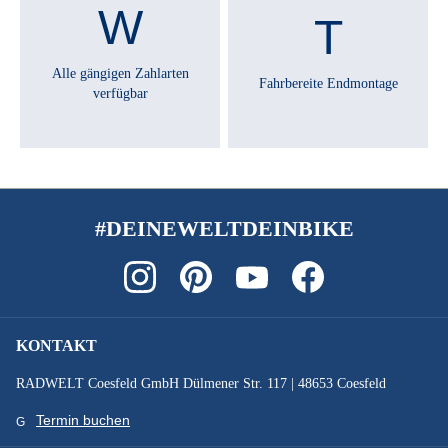
Gesantgewicht 130 kg
STEUERSATZ :
Alle gängigen Zahlarten
Fahrbereite Endmontage
FSA no. 55
verfügbar
SYSTEMLEISTUNG :
625 Wh
#DEINEWELTDEINBIKE
VORBAU :
MTB-i, CCS Slot Mount ready
Technische Ausstattungsänderungen und Irrtümer
vorbehalten.
KONTAKT
RADWELT Coesfeld GmbH Dülmener Str. 117 | 48653 Coesfeld
Termin buchen