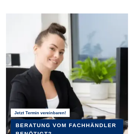
GABEL :
BULLS Lytro 35 Supreme SL Air LOR, Boost
GEWICHT :
ca. 21,97 kg (ohne Akku)
GÄNGE :
11
KURBELGARNITUR :
FSA
Jetzt Termin vereinbaren!
LENKER :
BULLS Sport-SL double butted Riserbar
BERATUNG VOM FACHHÄNDLER
BENÖTIGT?