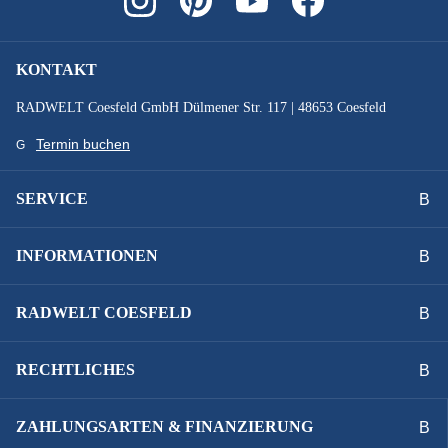
SYSTEMLEISTUNG :
750 Wh
KONTAKT
VORBAU :
RADWELT Coesfeld GmbH Dülmener Str. 117 | 48653 Coesfeld
KTM Line 20° internal
Termin buchen
Technische Ausstattungsänderungen und Irrtümer
vorbehalten.
SERVICE
INFORMATIONEN
RADWELT COESFELD
RECHTLICHES
ZAHLUNGSARTEN & FINANZIERUNG