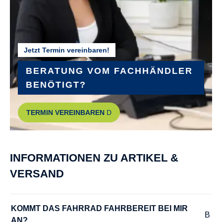
KETTENSCHUTZ :
KTM type 7 for Bosch Gen.4
Jetzt Termin vereinbaren!
KURBELGARNITUR :
KTM E-TEAM ISIS 170mm Q16
BERATUNG VOM FACHHÄNDLER
BENÖTIGT?
LENKER :
TERMIN VEREINBAREN
KTM Team low rizer 640mm
MODELLJAHR :
INFORMATIONEN ZU ARTIKEL &
2025
VERSAND
MOTOR-LEISTUNG :
85 Nm
KOMMT DAS FAHRRAD FAHRBEREIT BEI MIR 
AN?