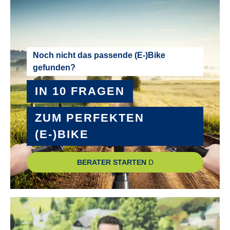
RAHMEN :
Aluminium
RAHMENGRÖSSE :
Noch nicht das passende (E-)Bike
gefunden?
56 cm
IN 10 FRAGEN
REICHWEITE MAXIMAL :
siehe Bosch Reichweitenrechner
ZUM PERFEKTEN
(E-)BIKE
RÜCKLICHT :
B&M Typ 340 brex LED
BERATER STARTEN
RÜCKTRITTBREMSE :
Nein