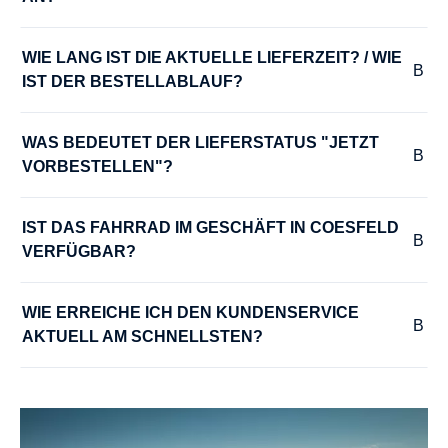
MOTOR-SPANNUNG :
36 V
WIE LANG IST DIE AKTUELLE LIEFERZEIT? / WIE 
IST DER BESTELLABLAUF?
MOTOR-TYP :
Bosch Performance Line CX smart System
WAS BEDEUTET DER LIEFERSTATUS "JETZT 
VORBESTELLEN"?
MOTOR-UNTERSTÜTZUNG :
bis zu 25 km/h
IST DAS FAHRRAD IM GESCHÄFT IN COESFELD 
VERFÜGBAR?
PEDALE :
WIE ERREICHE ICH DEN KUNDENSERVICE 
Trekking-Pedal VP-616 anti-slip
AKTUELL AM SCHNELLSTEN?
RADGRÖSSE :
28"