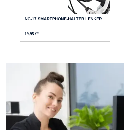
FARBE :
grün
NC-17 SMARTPHONE-HALTER LENKER
GABEL :
19,95 €*
Suntour NCX-E Air LO 63mm 15QLC
GEPÄCKTRÄGER :
KTM light (snap-it 1.0)
GEWICHT :
ca. 25,4 kg
GÄNGE :
12