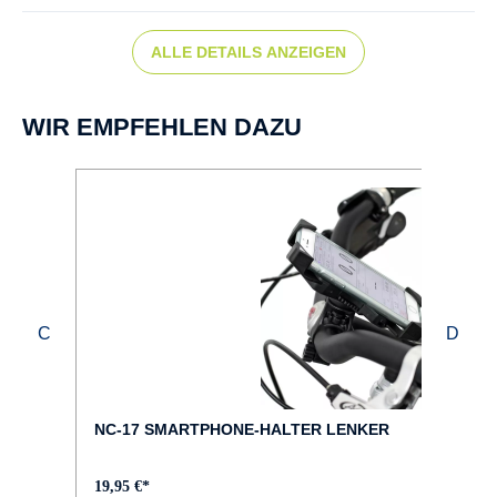
Scheibenbremse hydr.
ALLE DETAILS ANZEIGEN
DISPLAY :
Bosch Intuvia 100
WIR EMPFEHLEN DAZU
FAHRRAD-TYP :
Trekking
FARBE :
schwarz
FELGEN :
Ryde Rival Sport 32H
NC-17 SMARTPHONE-HALTER LENKER
GABEL :
19,95 €*