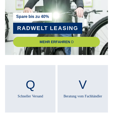
KTM Line 30.9/350
SCHALTHEBEL :
Spare bis zu 40%
Shimano Deore M5130-10 LG display
RADWELT LEASING
SCHALTUNGSTYP :
MEHR ERFAHREN
Kettenschaltung
SCHALTWERK :
Shimano Deore M5130-10 LG shadow+
SCHEINWERFER :
Fuxon FF 100 EB LED 100 Lux
Schneller Versand
Beratung vom Fachhändler
SCHUTZBLECHE :