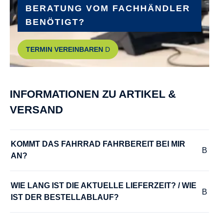
KTM E-COMP ISIS 170mm Q16
BERATUNG VOM FACHHÄNDLER
BENÖTIGT?
LENKER :
TERMIN VEREINBAREN
KTM Line low rizer 640mm
MODELLJAHR :
INFORMATIONEN ZU ARTIKEL &
2024
VERSAND
MOTOR-LEISTUNG :
85 Nm
KOMMT DAS FAHRRAD FAHRBEREIT BEI MIR 
AN?
MOTOR-SPANNUNG :
36 V
WIE LANG IST DIE AKTUELLE LIEFERZEIT? / WIE 
IST DER BESTELLABLAUF?
MOTOR-TYP :