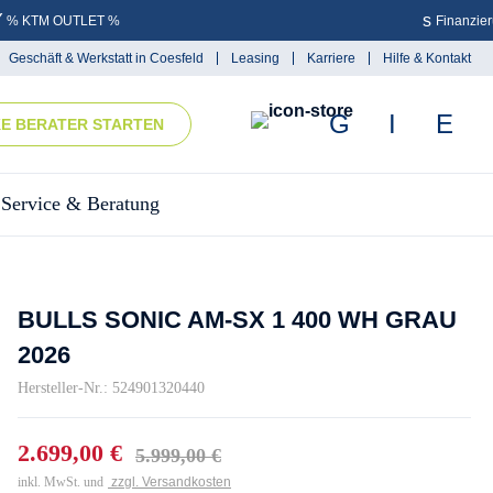
% KTM OUTLET %
Finanzie
Geschäft & Werkstatt in Coesfeld
Leasing
Karriere
Hilfe & Kontakt
KE BERATER STARTEN
Service & Beratung
BULLS SONIC AM-SX 1 400 WH GRAU
2026
Hersteller-Nr.: 524901320440
2.699,00 €
5.999,00 €
inkl. MwSt. und
zzgl. Versandkosten