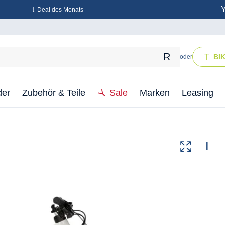
Deal des Monats
BI
oder
der
Zubehör & Teile
Sale
Marken
Leasing