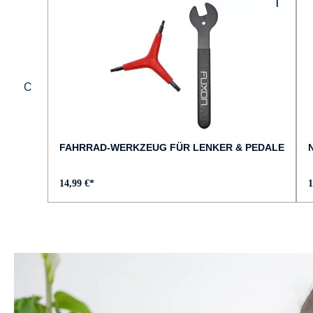
Fully
FEDERWEG HINTEN :
130 mm
GABEL :
BULLS Lytro 34 SL
FAHRRAD-WERKZEUG FÜR LENKER & PEDALE
GRIFFE :
14,99 €*
1
Bulls Proxim
HERSTELLERFARBE :
UD Carbon - light grey
LADEGERÄT :