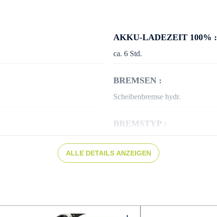
AKKU-LADEZEIT 100% :
ca. 6 Std.
BREMSEN :
Scheibenbremse hydr.
BREMSTYP :
Shimano BR-MT420
ALLE DETAILS ANZEIGEN
DÄMPFER :
SR SUNTOUR Edge Plus 2CR
FARBE :