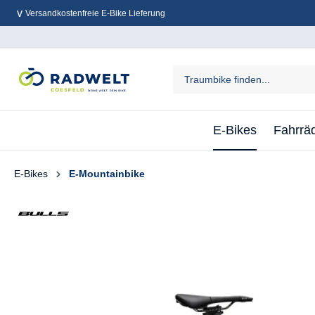
Versandkostenfreie E-Bike Lieferung
inhalt springen
E-Bikes
Fahrrä
E-Bikes
E-Mountainbike