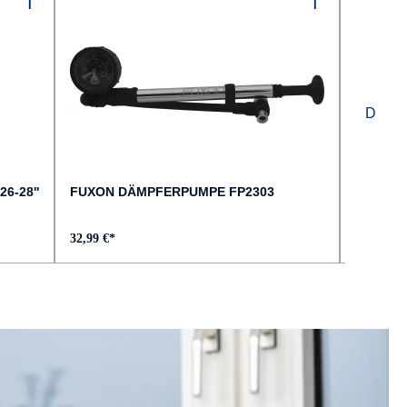
26-28''
FUXON DÄMPFERPUMPE FP2303
MONKEY
32,99 €*
37,99 €*