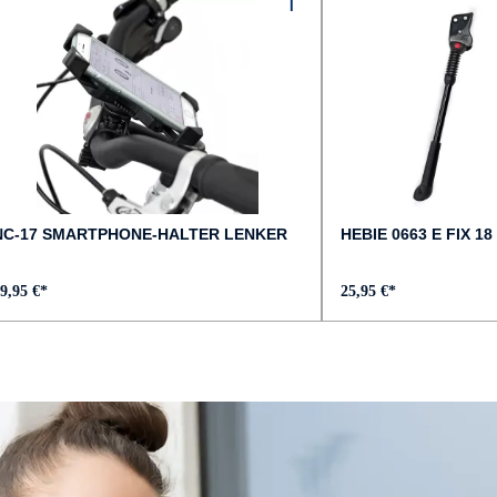
grau
FEDERWEG VORNE :
140 mm
GEWICHT :
ca. 19,9 kg
NC-17 SMARTPHONE-HALTER LENKER
HEBIE 0663 E FIX 18 
GÄNGE :
9,95 €*
25,95 €*
12
KURBELGARNITUR :
SAMOX EC40
LAUFRADSATZ :