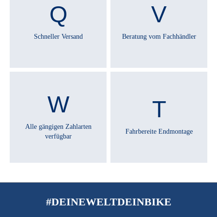
RÜCKLICHT :
MonkeyLink Twinlight
Schneller Versand
Beratung vom Fachhändler
SATTEL :
Selle Royal SRX
SATTELSTÜTZE :
Rumble Escalator 34,9 mm
Alle gängigen Zahlarten
Fahrbereite Endmontage
verfügbar
SCHALTHEBEL :
Shimano Deore XT SL-M8100, rapidfire+
SCHALTUNGSTYP :
Kettenschaltung
#DEINEWELTDEINBIKE