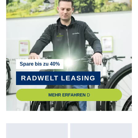
PEDALE :
Bulls MTB Pedale
RADGRÖSSE :
29"
RAHMEN :
Spare bis zu 40%
Carbon
RADWELT LEASING
RAHMENGRÖSSE :
MEHR ERFAHREN
47 cm
REMOTE :
Bosch Mini Remote