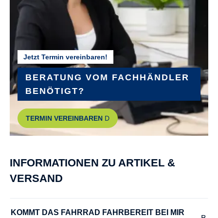
GEWICHT :
25,83 kg
Jetzt Termin vereinbaren!
GRIFFE :
Ergon GX10
BERATUNG VOM FACHHÄNDLER
BENÖTIGT?
GÄNGE :
TERMIN VEREINBAREN
12
HERSTELLERFARBE :
INFORMATIONEN ZU ARTIKEL &
dark chrome silver matte
VERSAND
HINTERBAUFEDERUNG :
RockShox Deluxe Select+
KOMMT DAS FAHRRAD FAHRBEREIT BEI MIR 