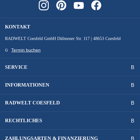
SCHALTWERK :
Shimano Deore XT RD-M8120 shadow+
KONTAKT
SCHEINWERFER :
RADWELT Coesfeld GmbH Dülmener Str. 117 | 48653 Coesfeld
MonkeyLink Kurvenlicht
Termin buchen
STEUERSATZ :
SERVICE
acros AZX-262 310.52.570R1
INFORMATIONEN
SYSTEMLEISTUNG :
800 Wh
RADWELT COESFELD
VORBAU :
RECHTLICHES
Rumble Altimate
ZAHLUNGSARTEN & FINANZIERUNG