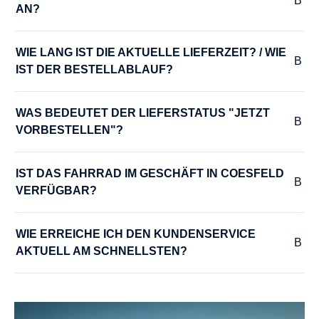
AN?
KURBELGARNITUR :
Samox EC-53
WIE LANG IST DIE AKTUELLE LIEFERZEIT? / WIE 
IST DER BESTELLABLAUF?
LADEGERÄT :
Bosch Ladegerät 4A
WAS BEDEUTET DER LIEFERSTATUS "JETZT 
VORBESTELLEN"?
LAUFRADSATZ :
Rumble Impeller Pro
IST DAS FAHRRAD IM GESCHÄFT IN COESFELD 
VERFÜGBAR?
LENKER :
WIE ERREICHE ICH DEN KUNDENSERVICE 
Rumble Altimate PRO Carbon
AKTUELL AM SCHNELLSTEN?
MODELLJAHR :
2026