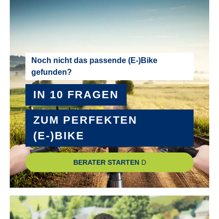
MOTOR :
Mittelmotor
MOTOR-LEISTUNG :
Noch nicht das passende (E-)Bike
gefunden?
85 Nm
IN 10 FRAGEN
MOTOR-TYP :
Bosch Performance Line CX GEN5 smart System
ZUM PERFEKTEN
(E-)BIKE
MOTOR-UNTERSTÜTZUNG :
bis 25 km/h
BERATER STARTEN
NABE SCHALTUNGSART :
Shimano Deore XT RD-M8120 shadow+