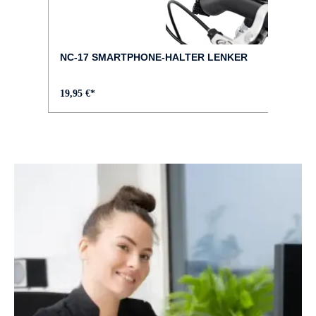
DÄMPFER :
RockShox Deluxe Select+
NC-17 SMARTPHONE-HALTER LENKER
FARBE :
19,95 €*
grau
FEDERWEG HINTEN :
150 mm
FEDERWEG VORNE :
150 mm
GABEL :
RockShox Lyrik Ultimate, 1.8 Steerer