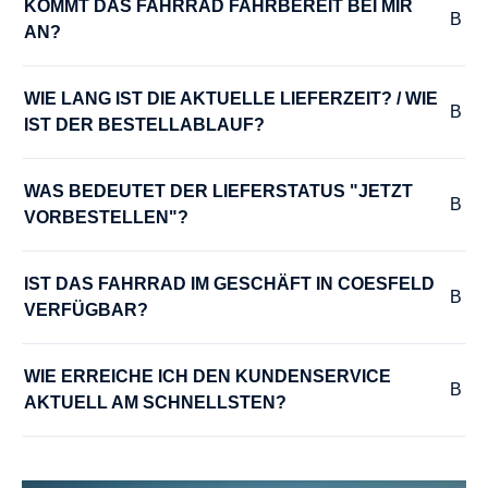
KOMMT DAS FAHRRAD FAHRBEREIT BEI MIR 
AN?
MOTOR-UNTERSTÜTZUNG :
bis 25 km/h
WIE LANG IST DIE AKTUELLE LIEFERZEIT? / WIE 
IST DER BESTELLABLAUF?
RADGRÖSSE :
28"
WAS BEDEUTET DER LIEFERSTATUS "JETZT 
VORBESTELLEN"?
RAHMEN :
Aluminium
IST DAS FAHRRAD IM GESCHÄFT IN COESFELD 
VERFÜGBAR?
RAHMENGRÖSSE :
WIE ERREICHE ICH DEN KUNDENSERVICE 
50 cm
, 54 cm
, 58 cm
AKTUELL AM SCHNELLSTEN?
REMOTE :
Vector Sine Wave Controller