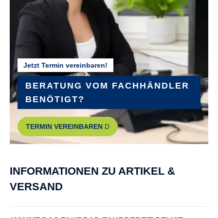
KURBELGARNITUR :
Aluminium
Jetzt Termin vereinbaren!
MODELLJAHR :
2026
BERATUNG VOM FACHHÄNDLER
BENÖTIGT?
MOTOR :
TERMIN VEREINBAREN
Hinterradmotor
MOTOR-LEISTUNG :
INFORMATIONEN ZU ARTIKEL &
45 Nm
VERSAND
MOTOR-TYP :
Tenways C9