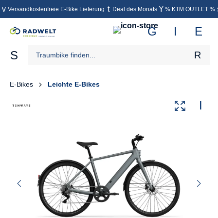
Versandkostenfreie E-Bike Lieferung
Deal des Monats
% KTM OUTLET %
inhalt springen
E-Bikes
Leichte E-Bikes