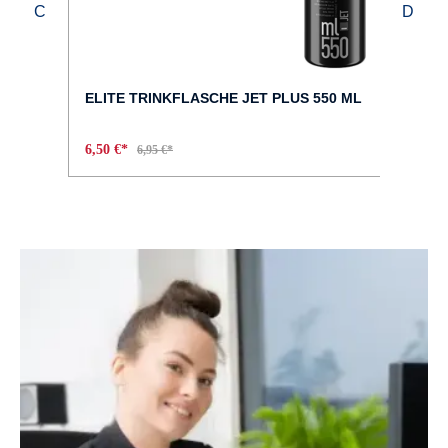
FELGEN :
700C Aluminium Felgen
ELITE TRINKFLASCHE JET PLUS 550 ML
GABEL :
6,50 €*
6,95 €*
6061 Aluminiumgabel
GEWICHT :
ca. 20 kg
GÄNGE :
8
HERSTELLERFARBE :
pebble grey