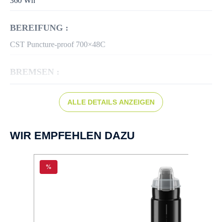
360 Wh
BEREIFUNG :
CST Puncture-proof 700×48C
BREMSEN :
Scheibenbremse hydr.
ALLE DETAILS ANZEIGEN
BREMSTYP :
Tektro
WIR EMPFEHLEN DAZU
DISPLAY :
%
OLED Display
FARBE :
grau