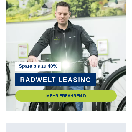
VORBAU :
einstellbar
ZAHNRIEMEN :
Nein
ZULÄSSIGES GESAMTGEWICHT :
Spare bis zu 40%
140 kg
RADWELT LEASING
Technische Ausstattungsänderungen und Irrtümer
MEHR ERFAHREN
vorbehalten.