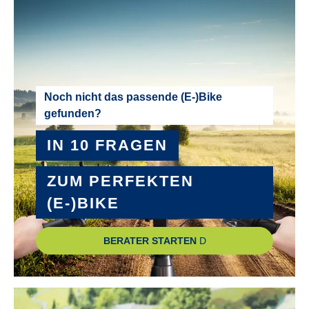
RÜCKTRITTBREMSE :
Nein
SCHALTUNGSTYP :
Noch nicht das passende (E-)Bike
gefunden?
Kettenschaltung
IN 10 FRAGEN
SCHALTWERK :
Shimano Claris
ZUM PERFEKTEN
(E-)BIKE
SCHEINWERFER :
im Rahmen integriert
BERATER STARTEN
SYSTEMLEISTUNG :
360 Wh