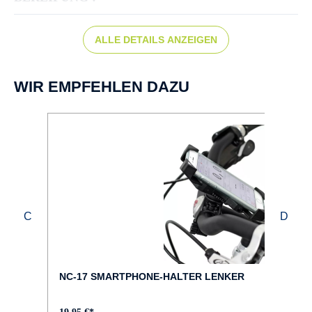
Schwalbe Super Moto-X, 62-406
ALLE DETAILS ANZEIGEN
BREMSEN :
Scheibenbremse hydr.
WIR EMPFEHLEN DAZU
BREMSHEBEL :
Magura
BREMSTYP :
Magura MT5, disc brake
DISPLAY :
Bosch Purion 200
NC-17 SMARTPHONE-HALTER LENKER
FAHRRAD-TYP :