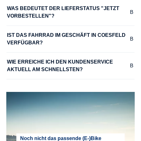
Novatec Boost, Disc, OR, 36H
WAS BEDEUTET DER LIEFERSTATUS "JETZT 
VORBESTELLEN"?
KURBELGARNITUR :
Samox, 165 mm
IST DAS FAHRRAD IM GESCHÄFT IN COESFELD 
VERFÜGBAR?
LADEGERÄT :
WIE ERREICHE ICH DEN KUNDENSERVICE 
Bosch 2A Charger
AKTUELL AM SCHNELLSTEN?
LENKER :
Satori Horizon, 31,8 mm, 9°, B=620 mm
MODELLJAHR :
2026
MOTOR :
Noch nicht das passende (E-)Bike