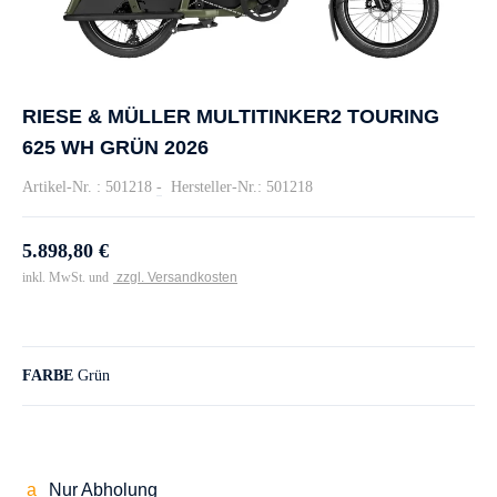
RIESE & MÜLLER MULTITINKER2 TOURING
625 WH GRÜN 2026
Artikel-Nr. : 501218
-
Hersteller-Nr.: 501218
5.898,80 €
inkl. MwSt. und
zzgl. Versandkosten
FARBE
Grün
Nur Abholung