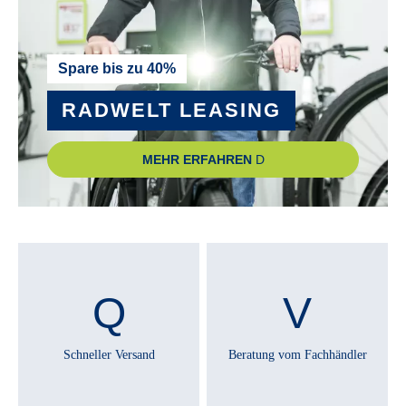
VP R&M Custom
RADGRÖSSE :
Spare bis zu 40%
20"
RADWELT LEASING
RAHMEN :
MEHR ERFAHREN
Aluminium
RAHMENGRÖSSE :
Universal
RÜCKLICHT :
AXA Juno Signal LED
Schneller Versand
Beratung vom Fachhändler
RÜCKTRITTBREMSE :