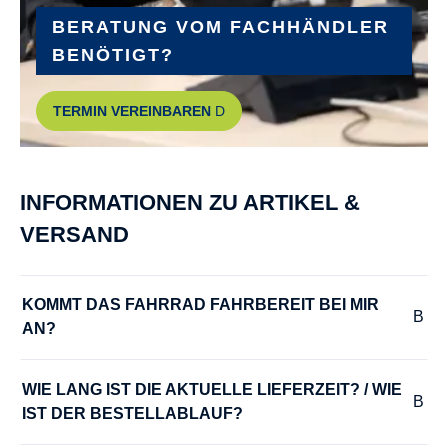
Riese & Müller, Cargo-Frontgepäckträger
BERATUNG VOM FACHHÄNDLER
BENÖTIGT?
GEWICHT :
TERMIN VEREINBAREN
ca. 35 kg
GRIFFE :
INFORMATIONEN ZU ARTIKEL &
Hermans Grips Line
VERSAND
GÄNGE :
10
KOMMT DAS FAHRRAD FAHRBEREIT BEI MIR 
AN?
HERSTELLERFARBE :
olive/black matt
WIE LANG IST DIE AKTUELLE LIEFERZEIT? / WIE 
IST DER BESTELLABLAUF?
HINTERRADNABE :